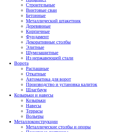
Строительные
Винтовые сваи
Бетонные
Металлический штакетник
Деревянные
Кирпичные
Фундамент
Декоративные столбы
Элитные
Шумозащитные
Из нержавеющей стали
Ворота
Распашные
Откатные
Автоматика для ворот
Производство и установка калиток
Шлагбаум
Козырьки и навесы
Козырьки
Навесы
Террасы
Вольеры
Металлоконструкции
Металлические столбы и опоры