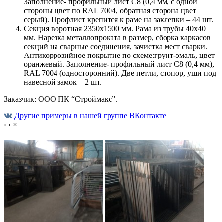
Заполнение- профильный лист С8 (0,4 мм, с одной
стороны цвет по RAL 7004, обратная сторона цвет
серый). Профлист крепится к раме на заклепки – 44 шт.
Секция воротная 2350х1500 мм. Рама из трубы 40х40
мм. Нарезка металлопроката в размер, сборка каркасов
секций на сварные соединения, зачистка мест сварки.
Антикоррозийное покрытие по схеме:грунт-эмаль, цвет
оранжевый. Заполнение- профильный лист С8 (0,4 мм),
RAL 7004 (односторонний). Две петли, стопор, уши под
навесной замок – 2 шт.
Заказчик: ООО ПК “Строймакс”.
Другие примеры в нашей группе ВКонтакте
.
‹
›
×