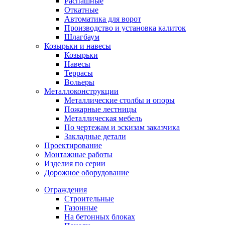
Распашные
Откатные
Автоматика для ворот
Производство и установка калиток
Шлагбаум
Козырьки и навесы
Козырьки
Навесы
Террасы
Вольеры
Металлоконструкции
Металлические столбы и опоры
Пожарные лестницы
Металлическая мебель
По чертежам и эскизам заказчика
Закладные детали
Проектирование
Монтажные работы
Изделия по серии
Дорожное оборудование
Ограждения
Строительные
Газонные
На бетонных блоках