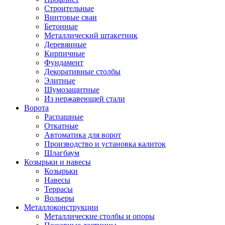
Строительные
Винтовые сваи
Бетонные
Металлический штакетник
Деревянные
Кирпичные
Фундамент
Декоративные столбы
Элитные
Шумозащитные
Из нержавеющей стали
Ворота
Распашные
Откатные
Автоматика для ворот
Производство и установка калиток
Шлагбаум
Козырьки и навесы
Козырьки
Навесы
Террасы
Вольеры
Металлоконструкции
Металлические столбы и опоры