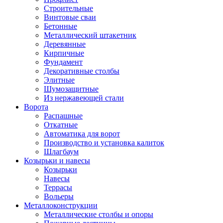
Строительные
Винтовые сваи
Бетонные
Металлический штакетник
Деревянные
Кирпичные
Фундамент
Декоративные столбы
Элитные
Шумозащитные
Из нержавеющей стали
Ворота
Распашные
Откатные
Автоматика для ворот
Производство и установка калиток
Шлагбаум
Козырьки и навесы
Козырьки
Навесы
Террасы
Вольеры
Металлоконструкции
Металлические столбы и опоры