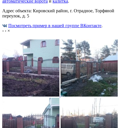
автоматические ворота
и
калитка
.
Адрес объекта: Кировский район, г. Отрадное, Торфяной
переулок, д. 5
Посмотреть пример в нашей группе ВКонтакте
.
‹
›
×