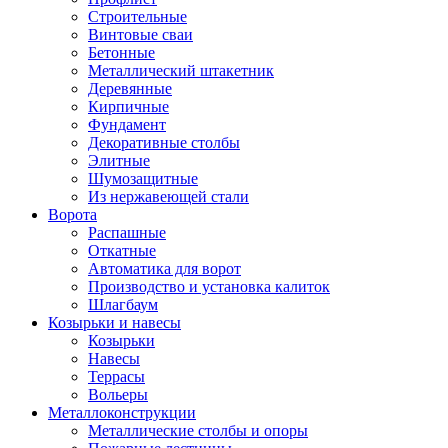
Строительные
Винтовые сваи
Бетонные
Металлический штакетник
Деревянные
Кирпичные
Фундамент
Декоративные столбы
Элитные
Шумозащитные
Из нержавеющей стали
Ворота
Распашные
Откатные
Автоматика для ворот
Производство и установка калиток
Шлагбаум
Козырьки и навесы
Козырьки
Навесы
Террасы
Вольеры
Металлоконструкции
Металлические столбы и опоры